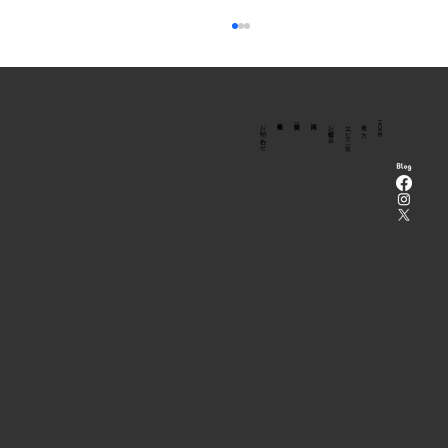
​法人向け
お問い合わせ
お客様の声
サービス一覧
考え方
HOME
〈予告〉9月20日（日）原初舞踏ソロ公演
を行います