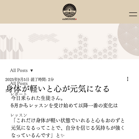
All Posts
2025年9月5日
読了時間: 2分
All Posts
身体が軽いと心が元気になる
レポート
今日来られた生徒さん。
ニュース
5月からレッスンを受け始めて以降一番の変化は
レッスン
「これだけ身体が軽い状態でいれると心もおのずと
元気になるってことで、自分を信じる気持ちが強く
なっているんです」と✨