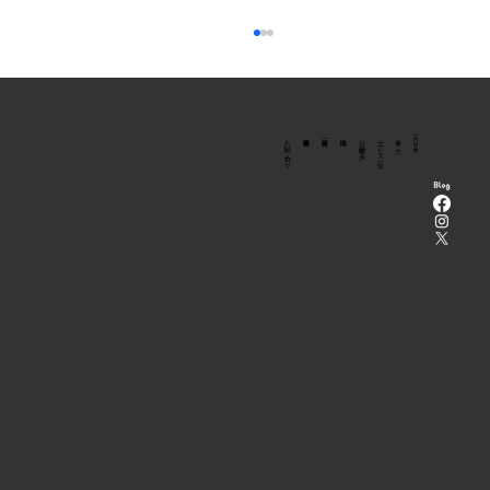
​法人向け
お問い合わせ
お客様の声
サービス一覧
考え方
HOME
〈予告〉9月20日（日）原初舞踏ソロ公演
を行います