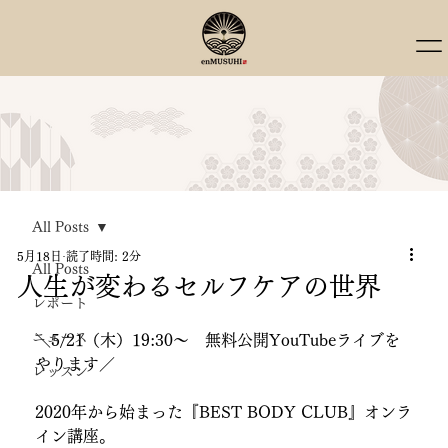
All Posts
5月18日
読了時間: 2分
All Posts
人生が変わるセルフケアの世界
レポート
ニュース
＼5/21（木）19:30～　無料公開YouTubeライブを
やります／
レッスン
2020年から始まった『BEST BODY CLUB』オンラ
イン講座。