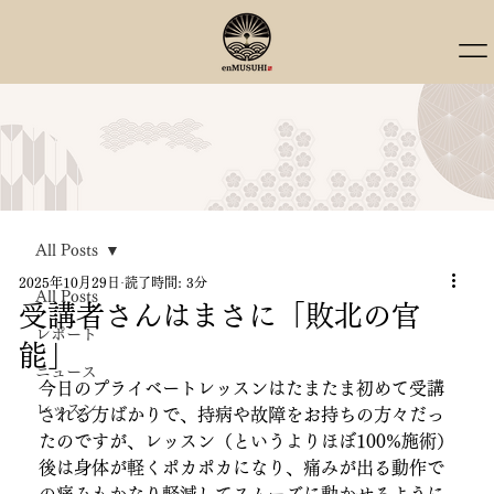
All Posts
2025年10月29日
読了時間: 3分
All Posts
受講者さんはまさに「敗北の官
レポート
能」
ニュース
今日のプライベートレッスンはたまたま初めて受講
レッスン
される方ばかりで、持病や故障をお持ちの方々だっ
たのですが、レッスン（というよりほぼ100%施術）
後は身体が軽くポカポカになり、痛みが出る動作で
の痛みもかなり軽減してスムーズに動かせるように