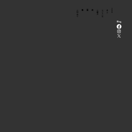
​法人向け
お問い合わせ
お客様の声
サービス一覧
考え方
HOME
〈予告〉9月20日（日）原初舞踏ソロ公演
を行います